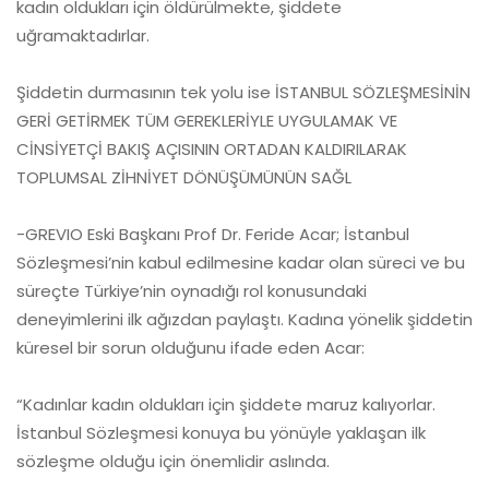
kadın oldukları için öldürülmekte, şiddete
uğramaktadırlar.
Şiddetin durmasının tek yolu ise İSTANBUL SÖZLEŞMESİNİN
GERİ GETİRMEK TÜM GEREKLERİYLE UYGULAMAK VE
CİNSİYETÇİ BAKIŞ AÇISININ ORTADAN KALDIRILARAK
TOPLUMSAL ZİHNİYET DÖNÜŞÜMÜNÜN SAĞL
-GREVIO Eski Başkanı Prof Dr. Feride Acar; İstanbul
Sözleşmesi’nin kabul edilmesine kadar olan süreci ve bu
süreçte Türkiye’nin oynadığı rol konusundaki
deneyimlerini ilk ağızdan paylaştı. Kadına yönelik şiddetin
küresel bir sorun olduğunu ifade eden Acar:
“Kadınlar kadın oldukları için şiddete maruz kalıyorlar.
İstanbul Sözleşmesi konuya bu yönüyle yaklaşan ilk
sözleşme olduğu için önemlidir aslında.