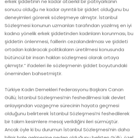
erkek şiddetinin ne kadar ataerkil bir patriyarkanın
sonucu olduğu ne kadar ayrıntılı bir şiddet olduğunu bu
deneyimleri görerek sözleşmeye almıştır. İstanbul
Sözleşmesi konunun uzmanları tarafından yazılmış en iyi
kadına yönelik erkek şiddetinden kadınların korunması, bu
şiddetin önlenmesi, faillerin cezalandırılması ve şiddeti
ortadan kaldıracak politikaların üretilmesi konusunda
bütüncül bir insan hakları sözleşmesi olarak ortaya
çıkmıştır.” ifadeleri ile sözleşmenin şiddet boyutundaki
öneminden bahsetmiştir.
Türkiye Kadın Dernekleri Federasyonu Başkanı Canan
Güllü; İstanbul Sözleşmesi’nin feshedilmesi laik devlet
anlayışından vazgeçme sürecinin hayata geçmesi
olduğunu belirterek İstanbul Sözleşmesi’ni feshedilerek
bir takım kesimlere mesaj verildiğini ileri sürmüştür.
Ancak öyle ki bu durumun İstanbul Sözleşmesi’nin daha
bilinir hale gelmesine neden olduğunu belirten Güllü, özel