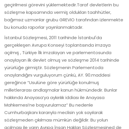
geçirilmesi görevini yüklemektedir.Taraf devletlerin bu
sözleşme kapsamında vermiş oldukları taahhütler,
bağımsız uzmanlar grubu GREVIO tarafından izlenmekte
bu konuda raporlar yayınlanmaktadır.
İstanbul Sözleşmesi, 2011 tarihinde İstanbul'da
gerçekleşen Avrupa Konseyi toplantısında imzaya
açılmış , Türkiye İlk imzalayan ve parlementosunda
onaylayan ilk devlet olmuş ve sözleşme 2014 tarihinde
yürürlüğe girmiştir. Sözleşmenin Parlementoda
onaylandığını vurguluyorum çünkü, AY. 90.maddesi
gereğince “Usulüne göre yürürlüğe konulmuş
milletlerarası andlaşmalar kanun hükmündedir. Bunlar
hakkında Anayasa’ya aykırılık iddiası ile Anayasa
Mahkemesi’ne başvurulamaz” Bu nedenle
Cumhurbaşkanı kararıyla meclisin yok sayılarak
sözleşmeden çıkılması mümkün değildir. Bu yolun
açılması ile yarın Avrıpa İnsan Hakları Sözleşmesined de