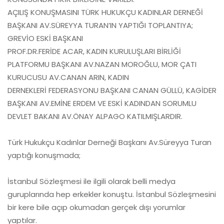
AÇILIŞ KONUŞMASINI TÜRK HUKUKÇU KADINLAR DERNEĞİ
BAŞKANI AV.SÜREYYA TURAN’IN YAPTIĞI TOPLANTIYA;
GREVİO ESKİ BAŞKANI
PROF.DR.FERİDE ACAR, KADIN KURULUŞLARI BİRLİĞİ
PLATFORMU BAŞKANI AV.NAZAN MOROĞLU, MOR ÇATI
KURUCUSU AV.CANAN ARIN, KADIN
DERNEKLERİ FEDERASYONU BAŞKANI CANAN GÜLLÜ, KAGİDER
BAŞKANI AV.EMİNE ERDEM VE ESKİ KADINDAN SORUMLU
DEVLET BAKANI AV.ÖNAY ALPAGO KATILMIŞLARDIR.
Türk Hukukçu Kadınlar Derneği Başkanı Av.Süreyya Turan
yaptığı konuşmada;
İstanbul Sözleşmesi ile ilgili olarak belli medya
guruplarında hep erkekler konuştu. İstanbul Sözleşmesini
bir kere bile açıp okumadan gerçek dışı yorumlar
yaptılar.