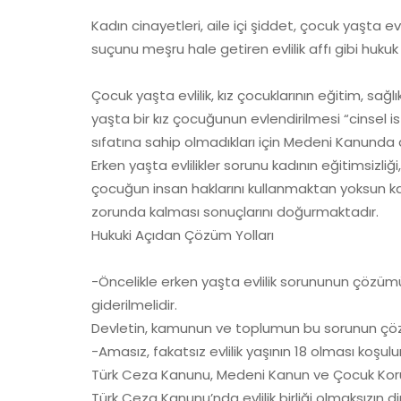
Kadın cinayetleri, aile içi şiddet, çocuk yaşta e
suçunu meşru hale getiren evlilik affı gibi huku
Çocuk yaşta evlilik, kız çocuklarının eğitim, s
yaşta bir kız çocuğunun evlendirilmesi “cinsel
sıfatına sahip olmadıkları için Medeni Kanunda d
Erken yaşta evlilikler sorunu kadının eğitimsizl
çocuğun insan haklarını kullanmaktan yoksun ka
zorunda kalması sonuçlarını doğurmaktadır.
Hukuki Açıdan Çözüm Yolları
-Öncelikle erken yaşta evlilik sorununun çözümü 
giderilmelidir.
Devletin, kamunun ve toplumun bu sorunun çözüm
-Amasız, fakatsız evlilik yaşının 18 olması koşul
Türk Ceza Kanunu, Medeni Kanun ve Çocuk Koruma
Türk Ceza Kanunu’nda evlilik birliği olmaksızın