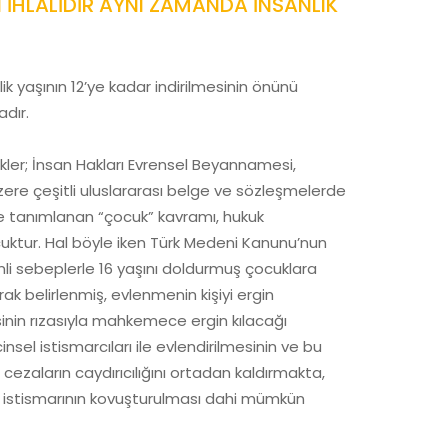
 İHLALİDİR AYNI ZAMANDA İNSANLIK
ik yaşının 12’ye kadar indirilmesinin önünü
adır.
kler; İnsan Hakları Evrensel Beyannamesi,
ere çeşitli uluslararası belge ve sözleşmelerde
ile tanımlanan “çocuk” kavramı, hukuk
uktur. Hal böyle iken Türk Medeni Kanunu’nun
li sebeplerle 16 yaşını doldurmuş çocuklara
arak belirlenmiş, evlenmenin kişiyi ergin
sinin rızasıyla mahkemece ergin kılacağı
nsel istismarcıları ile evlendirilmesinin ve bu
i, cezaların caydırıcılığını ortadan kaldırmakta,
el istismarının kovuşturulması dahi mümkün