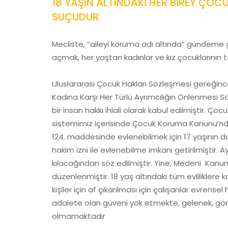
18 YAŞIN ALTINDAKİ HER BİREY ÇOC
SUÇUDUR
Mecliste, “aileyi koruma adı altında” gündeme get
açmak, her yaştan kadınlar ve kız çocuklarının t
Uluslararası Çocuk Hakları Sözleşmesi gereğince
Kadına Karşı Her Türlü Ayrımcılığın Önlenmesi 
bir insan hakkı ihlali olarak kabul edilmiştir. 
sistemimiz içerisinde Çocuk Koruma Kanunu’nda
124. maddesinde evlenebilmek için 17 yaşının d
hakim izni ile evlenebilme imkanı getirilmiştir. A
kılacağından söz edilmiştir. Yine, Medeni Kanun’
düzenlenmiştir. 18 yaş altındaki tüm evliliklere k
kişiler için af çıkarılması için çalışanlar evrense
adalete olan güveni yok etmekte, gelenek, göre
olmamaktadır