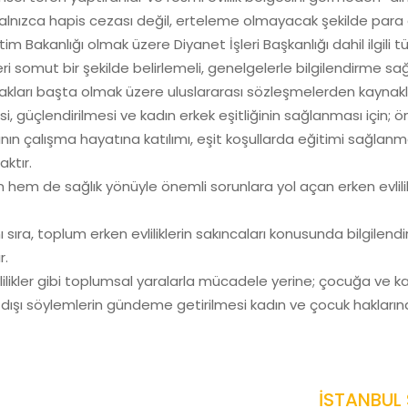
dır. Yalnızca hapis cezası değil, erteleme olmayacak şekilde par
ğitim Bakanlığı olmak üzere Diyanet İşleri Başkanlığı dahil ilgili 
i somut bir şekilde belirlemeli, genelgelerle bilgilendirme sa
Hakları başta olmak üzere uluslararası sözleşmelerden kaynakl
esi, güçlendirilmesi ve kadın erkek eşitliğinin sağlanması için
nın çalışma hayatına katılımı, eşit koşullarda eğitimi sağlanma
ktır.
em de sağlık yönüyle önemli sorunlara yol açan erken evlilikl
ıra, toplum erken evliliklerin sakıncaları konusunda bilgilendi
r.
vlilikler gibi toplumsal yaralarla mücadele yerine; çocuğa ve k
uk dışı söylemlerin gündeme getirilmesi kadın ve çocuk hakların
İSTANBUL