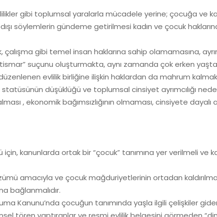
vlilikler gibi toplumsal yaralarla mücadele yerine; çocuğa ve k
k dışı söylemlerin gündeme getirilmesi kadın ve çocuk hakların
ağlık, çalışma gibi temel insan haklarına sahip olamamasına, a
 istismar” suçunu oluşturmakta, aynı zamanda çok erken yaşta 
üzenlenen evlilik birliğine ilişkin haklardan da mahrum kalmak
iği, statüsünün düşüklüğü ve toplumsal cinsiyet ayrımcılığı ne
lması , ekonomik bağımsızlığının olmaması, cinsiyete dayalı 
için, kanunlarda ortak bir “çocuk” tanımına yer verilmeli ve ka
ü amacıyla ve çocuk mağduriyetlerinin ortadan kaldırılması 
una bağlanmalıdır.
 Kanunu’nda çocuğun tanımında yaşla ilgili çelişkiler gideri
 dinsel tören yaptıranlar ve resmi evlilik belgesini görmeden “