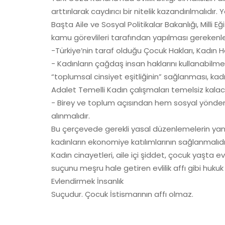
arttırılarak caydırıcı bir nitelik kazandırılmalı
Başta Aile ve Sosyal Politikalar Bakanlığı, Milli E
kamu görevlileri tarafından yapılması gerekenler
-Türkiye’nin taraf olduğu Çocuk Hakları, Kadın 
- Kadınların çağdaş insan haklarını kullanabilm
“toplumsal cinsiyet eşitliğinin” sağlanması, kadı
Adalet Temelli Kadın çalışmaları temelsiz kalaca
- Birey ve toplum açısından hem sosyal yönden h
alınmalıdır.
Bu çerçevede gerekli yasal düzenlemelerin yanı s
kadınların ekonomiye katılımlarının sağlanmalıdı
Kadın cinayetleri, aile içi şiddet, çocuk yaşta e
suçunu meşru hale getiren evlilik affı gibi huk
Evlendirmek İnsanlık
Suçudur. Çocuk İstismarının affı olmaz.