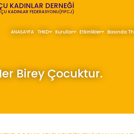
ÇU KADINLAR DERNEĞİ
ÇU KADINLAR FEDERASYONU(FIFCJ)
ANASAYFA
THKD
Kurullar
Etkinlikler
Basında T
Her Birey Çocuktur.