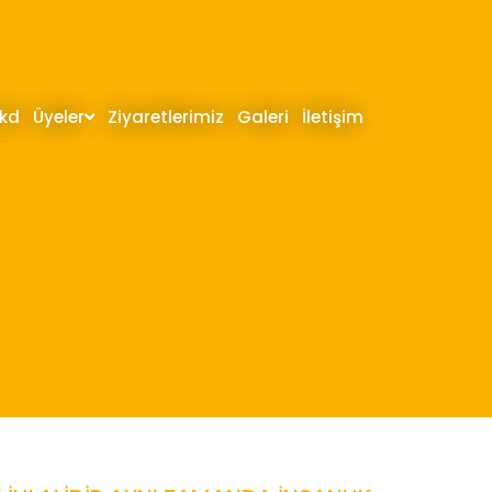
hkd
Üyeler
Ziyaretlerimiz
Galeri
İletişim