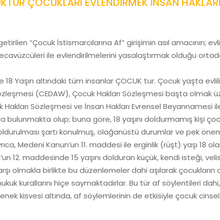
UKTUR ÇOCUKLARI EVLENDİRMEK İNSAN HAKLARI
irilen “Çocuk İstismarcılarına Af” girişimin asıl amacının; evlil
ecavüzcüleri ile evlendirilmelerini yasalaştırmak olduğu ortad
 18 Yaşın altındaki tüm insanlar ÇOCUK tur. Çocuk yaşta evlili
Sözleşmesi (CEDAW), Çocuk Hakları Sözleşmesi başta olmak üz
Çocuk Hakları Sözleşmesi ve İnsan Hakları Evrensel Beyannamesi 
 bulunmakta olup; buna göre, 18 yaşını doldurmamış kişi çoc
oldurulması şartı konulmuş, olağanüstü durumlar ve pek önem
yrıca, Medeni Kanun’un 11. maddesi ile erginlik (rüşt) yaşı 18 ol
un 12. maddesinde 15 yaşını dolduran küçük, kendi isteği, veli
arşı olmakla birlikte bu düzenlemeler dahi aşılarak çocukların ci
l hukuk kurallarını hiçe saymaktadırlar. Bu tür af söylentileri dah
nek kisvesi altında, af söylemlerinin de etkisiyle çocuk cins