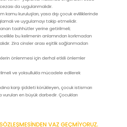
a cezası da uygulanmalıdır.
tüm kamu kuruluşları, yasa dışı çocuk evliliklerinde
ğlamalı ve uygulamayı takip etmelidir.
anan taahhütler yerine getirilmeli;
; öncelikle bu kelimenin anlamından korkmadan
lıdır. Zira cinsler arası eşitlik sağlanmadan
erin önlenmesi için derhal etkili önlemler
rilmeli ve yoksullukla mücadele edilerek
adına karşı şiddeti körükleyen, çocuk istismarı
a vurulan en büyük darbedir. Çocukları
 SÖZLEŞMESİNDEN VAZ GEÇMİYORUZ.