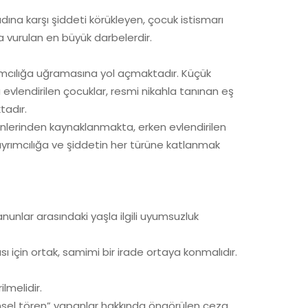
adına karşı şiddeti körükleyen, çocuk istismarı
a vurulan en büyük darbelerdir.
yrımcılığa uğramasına yol açmaktadır. Küçük
evlendirilen çocuklar, resmi nikahla tanınan eş
tadır.
denlerinden kaynaklanmakta, erken evlendirilen
ayrımcılığa ve şiddetin her türüne katlanmak
nunlar arasındaki yaşla ilgili uyumsuzluk
için ortak, samimi bir irade ortaya konmalıdır.
lmelidir.
dinsel tören” yapanlar hakkında öngörülen ceza