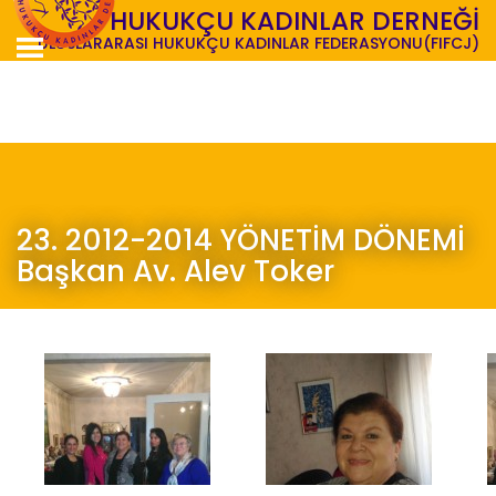
TÜRK HUKUKÇU KADINLAR DERNEĞİ
ULUSLARARASI HUKUKÇU KADINLAR FEDERASYONU(FIFCJ)
23. 2012-2014 YÖNETİM DÖNEMİ
Başkan Av. Alev Toker