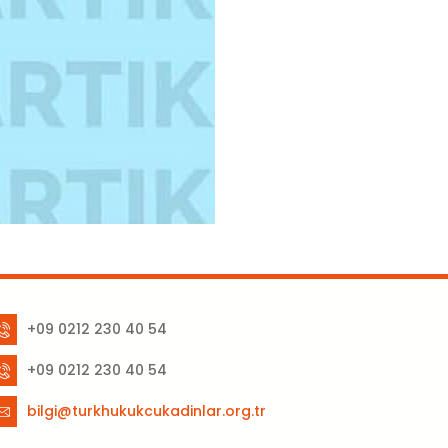
+09 0212 230 40 54
+09 0212 230 40 54
bilgi@turkhukukcukadinlar.org.tr