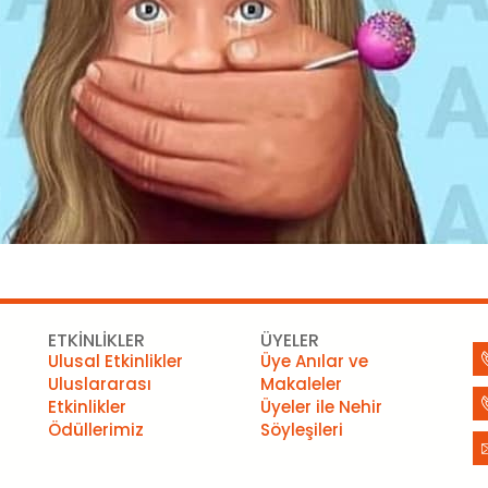
ETKİNLİKLER
ÜYELER
Ulusal Etkinlikler
Üye Anılar ve
Uluslararası
Makaleler
Etkinlikler
Üyeler ile Nehir
Ödüllerimiz
Söyleşileri