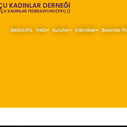
ÇU KADINLAR DERNEĞİ
ÇU KADINLAR FEDERASYONU(FIFCJ)
ANASAYFA
THKD
Kurullar
Etkinlikler
Basında T