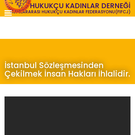
TÜRK HUKUKÇU KADINLAR DERNEĞİ
ULUSLARARASI HUKUKÇU KADINLAR FEDERASYONU(FIFCJ)
İstanbul Sözleşmesinden
Çekilmek İnsan Hakları İhlalidir.