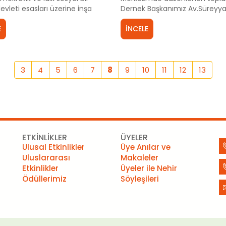
evleti esasları üzerine inşa
Dernek Başkanımız Av.Süreyy
e 5 Şubat 1937’de Kurucusu
tarafından “Kadın Hakları, 6284
umhuriyeti laiklik ilkesi ile
E
Kanun ve İstanbul Sözleşmesi
İNCELE
ye almıştır.
hakkında bilgilendirme yapıldı.
3
4
5
6
7
8
9
10
11
12
13
ETKİNLİKLER
ÜYELER
Ulusal Etkinlikler
Üye Anılar ve
Uluslararası
Makaleler
Etkinlikler
Üyeler ile Nehir
Ödüllerimiz
Söyleşileri