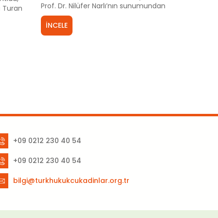
Prof. Dr. Nilüfer Narlı’nın sunumundan
a Turan
sonra Prof.Dr.Aysel Çelikel ve Av.
 Sayılı
Süreyya Turan katkılarını sundular.
İNCELE
”
+09 0212 230 40 54
+09 0212 230 40 54
bilgi@turkhukukcukadinlar.org.tr