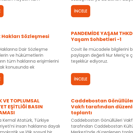
ında varlığını artırarak devam
İstanbul Sözleşmesi, kadına yö
dir.
E
şiddet ve aile içi şiddeti önle
İNCELE
bununla mücadelede temel
standartları ve devletlerin bu
konudaki yükümlülüklerini beli
PANDEMİDE YAŞAM THKD
uluslararası insan hakları
 Hakları Sözleşmesi
Yaşam Sohbetleri -1
sözleşmesidir.
aklarına Dair Sözleşme
Covit ile mücadele bilgilerini b
nlerin ve hükümetlerin
paylaşan değerli Nur Meriç’e 
rın tüm haklarına erişimlerini
teşekkür ediyoruz.
ak konusunda ek
lukları olduğunu
ektedir.
E
İNCELE
İK VE TOPLUMSAL
Caddebostan Gönüllüler
ET EŞİTLİĞİ BASIN
Vakfı tarafından düzen
AMASI
toplantı
 Kemal Atatürk, Türkiye
Caddebostan Gönüllüleri Vakf
yeti’ni insan haklarına dayalı
tarafından Caddebostan Kült
emokratik ve lâik sosyal bir
Merkezi’nde düzenlenen topla