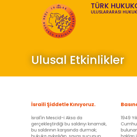
TÜRK HUKUK
ULUSLARARASI HUKUK
Ulusal Etkinlikler
İsraili Şiddetle Kınıyoruz.
Basın
İsrail'in Mescid-i Aksa da
1949 Yıl
gerçekleştirdiği bu saldırıyı kınamak,
Cumhuri
bu saldırının karşısında durmak;
bulunan
hukuka aykırılığın, savaş suçunun,
hakları 