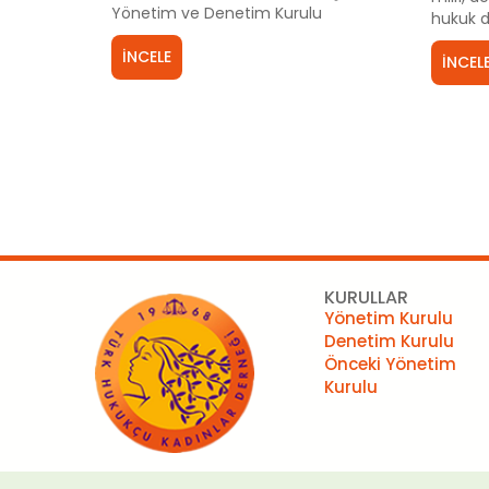
Yönetim ve Denetim Kurulu
hukuk d
üyelerimizin tam listesi aşağıda
etmiş v
sunulmuştur.
İNCELE
olduğu C
İNCEL
güvence
KURULLAR
Yönetim Kurulu
Denetim Kurulu
Önceki Yönetim
Kurulu