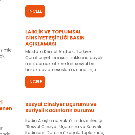
nelik
me ve
İNCELE
rleyen
LAİKLİK VE TOPLUMSAL
CİNSİYET EŞİTLİĞİ BASIN
AÇIKLAMASI
izimle
Mustafa Kemal Atatürk, Türkiye
çok
Cumhuriyeti’ni insan haklarına dayalı
millî, demokratik ve lâik sosyal bir
hukuk devleti esasları üzerine inşa
etmiş ve 5 Şubat 1937’de Kurucusu
olduğu Cumhuriyeti laiklik ilkesi ile
İNCELE
güvenceye almıştır.
i
Sosyal Cinsiyet Uçurumu ve
lenen
Suriyeli Kadınların Durumu
Kadın Araştırma Vakfı’nın düzenlediği
ı
“Sosyal Cinsiyet Uçurumu ve Suriyeli
ür
Kadınların Durumu” konulu toplantıda,
ntıda,