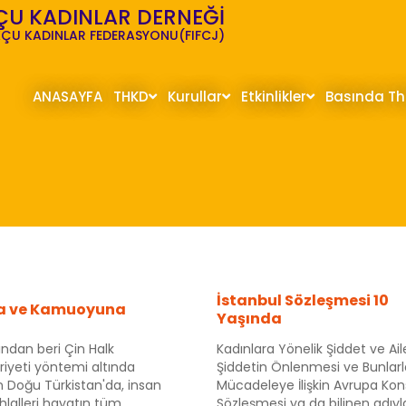
ÇU KADINLAR DERNEĞİ
ÇU KADINLAR FEDERASYONU(FIFCJ)
ANASAYFA
THKD
Kurullar
Etkinlikler
Basında T
İstanbul Sözleşmesi 10
a ve Kamuoyuna
Yaşında
ından beri Çin Halk
Kadınlara Yönelik Şiddet ve Aile
yeti yöntemi altında
Şiddetin Önlenmesi ve Bunlarl
 Doğu Türkistan'da, insan
Mücadeleye İlişkin Avrupa Kon
ihlalleri hayatın tüm
Sözleşmesi ya da bilinen adıyl