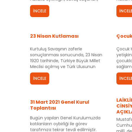
insan hakları ihlallerinin karşısında
alanlar
durmak demektir.
İNCELE
etmekte
İNCEL
23 Nisan Kutlaması
Çocuk
Kurtuluş Savaşının zaferle
Çocuk H
sonuçlanması sonucunda, 23 Nisan
yetişki
1920 tarihinde, Türkiye Büyük Millet
çocukla
Meclisi açılmış ve Türk Ulusunun
sağlam
Egemenliği ilan edilmiştir.
sorumlu
İNCELE
belirtm
İNCEL
LAİKL
31 Mart 2021 Genel Kurul
CİNSİY
Toplantısı
AÇIKL
Bugün yapılan Genel Kurulumuzda
Mustafa
katılanların oybirliği ile görev
Cumhuri
tarafımıza tekrar tevdi edilmiştir.
millî, d