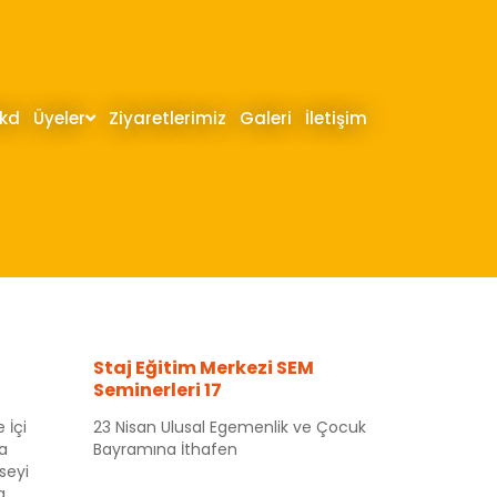
hkd
Üyeler
Ziyaretlerimiz
Galeri
İletişim
Staj Eğitim Merkezi SEM
Seminerleri 17
 İçi
23 Nisan Ulusal Egemenlik ve Çocuk
a
Bayramına İthafen
seyi
a